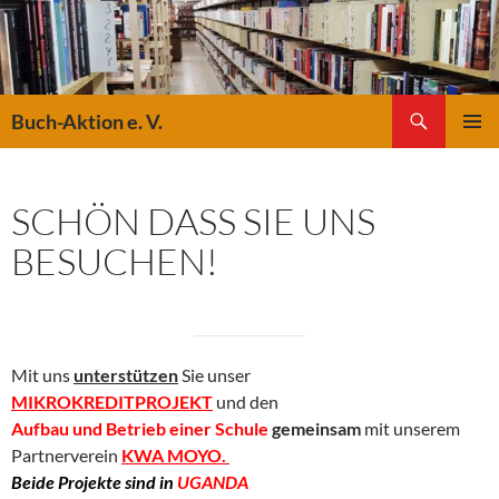
Suchen
Buch-Aktion e. V.
ZUM
PRIMÄR
INHALT
MENÜ
SPRINGEN
SCHÖN DASS SIE UNS
BESUCHEN!
Mit uns
unterstützen
Sie unser
MIKROKREDITPROJEKT
und den
Aufbau und Betrieb einer Schule
gemeinsam
mit unserem
Partnerverein
KWA MOYO.
Beide Projekte sind in
UGANDA