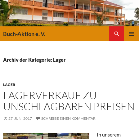
Suchen
Buch-Aktion e. V.
ZUM
PRIMÄR
INHALT
MENÜ
SPRINGEN
Archiv der Kategorie: Lager
LAGER
LAGERVERKAUF ZU
UNSCHLAGBAREN PREISEN
27. JUNI 2017
SCHREIBE EINEN KOMMENTAR
In unserem