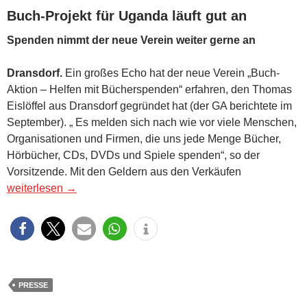
Buch-Projekt für Uganda läuft gut an
Spenden nimmt der neue Verein weiter gerne an
Dransdorf.
Ein großes Echo hat der neue Verein „Buch-
Aktion – Helfen mit Bücherspenden“ erfahren, den Thomas
Eislöffel aus Dransdorf gegründet hat (der GA berichtete im
September). „ Es melden sich nach wie vor viele Menschen,
Organisationen und Firmen, die uns jede Menge Bücher,
Hörbücher, CDs, DVDs und Spiele spenden“, so der
Vorsitzende. Mit den Geldern aus den Verkäufen
Bonner General-Anzeiger vom 23.11.2015
weiterlesen
→
PRESSE