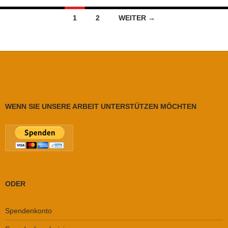
Beitragsnavigation
1
2
WEITER →
WENN SIE UNSERE ARBEIT UNTERSTÜTZEN MÖCHTEN
ODER
Spendenkonto