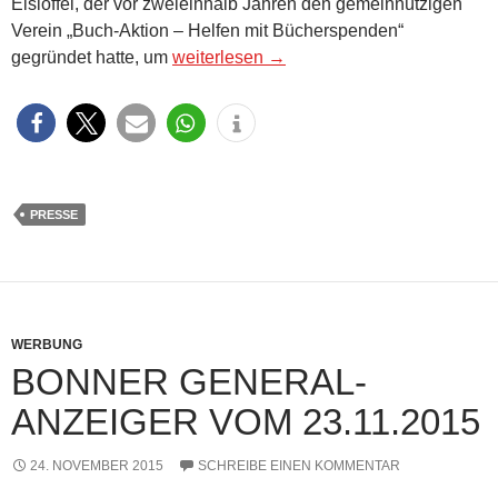
Eislöffel, der vor zweieinhalb Jahren den gemeinnützigen
Verein „Buch-Aktion – Helfen mit Bücherspenden“
Bonner General-Anzeiger vom 08.12.201
gegründet hatte, um
weiterlesen
→
PRESSE
WERBUNG
BONNER GENERAL-
ANZEIGER VOM 23.11.2015
24. NOVEMBER 2015
SCHREIBE EINEN KOMMENTAR