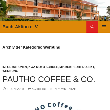
Suchen
Buch-Aktion e. V.
ZUM
PRIMÄR
INHALT
MENÜ
SPRINGEN
Archiv der Kategorie: Werbung
INFORMATIONEN
,
KWA MOYO SCHULE
,
MIKROKREDITPROJEKT
,
WERBUNG
PAUTHO COFFEE & CO.
4. JUNI 2025
SCHREIBE EINEN KOMMENTAR