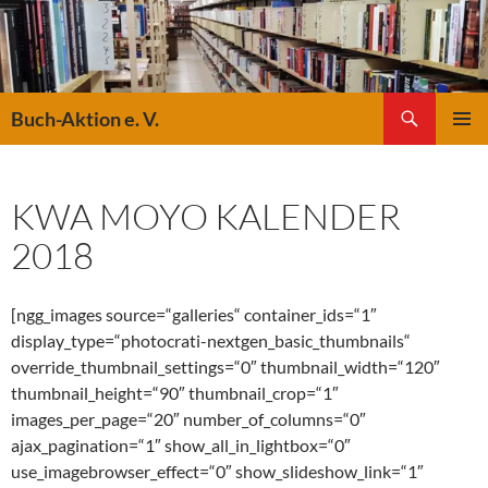
Suchen
Buch-Aktion e. V.
ZUM
PRIMÄR
INHALT
MENÜ
SPRINGEN
KWA MOYO KALENDER
2018
[ngg_images source=“galleries“ container_ids=“1″
display_type=“photocrati-nextgen_basic_thumbnails“
override_thumbnail_settings=“0″ thumbnail_width=“120″
thumbnail_height=“90″ thumbnail_crop=“1″
images_per_page=“20″ number_of_columns=“0″
ajax_pagination=“1″ show_all_in_lightbox=“0″
use_imagebrowser_effect=“0″ show_slideshow_link=“1″