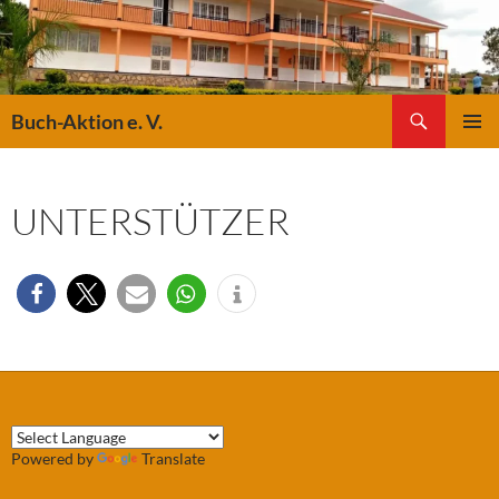
Suchen
Buch-Aktion e. V.
ZUM
PRIMÄR
INHALT
MENÜ
SPRINGEN
UNTERSTÜTZER
Powered by
Translate