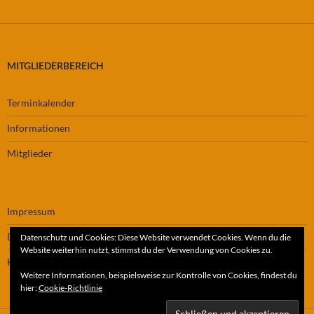
MITGLIEDERBEREICH
Terminkalender
Informationen
Mitglieder
Impressum
Datenschutz
Datenschutz und Cookies: Diese Website verwendet Cookies. Wenn du die
Website weiterhin nutzt, stimmst du der Verwendung von Cookies zu.
Kontakt
Weitere Informationen, beispielsweise zur Kontrolle von Cookies, findest du
hier:
Cookie-Richtlinie