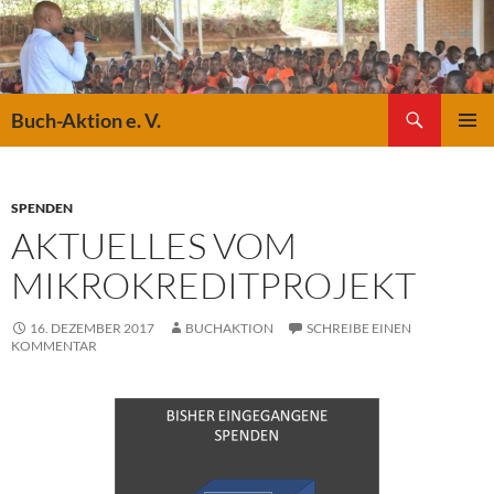
Suchen
Buch-Aktion e. V.
ZUM
PRIMÄR
INHALT
MENÜ
SPRINGEN
SPENDEN
AKTUELLES VOM
MIKROKREDITPROJEKT
16. DEZEMBER 2017
BUCHAKTION
SCHREIBE EINEN
KOMMENTAR