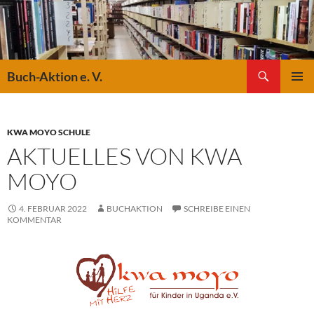
Suchen
Buch-Aktion e. V.
ZUM
PRIMÄR
INHALT
MENÜ
SPRINGEN
KWA MOYO SCHULE
AKTUELLES VON KWA
MOYO
4. FEBRUAR 2022
BUCHAKTION
SCHREIBE EINEN
KOMMENTAR