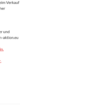
beim Verkauf
her
er und
-aktion.eu
in.
.