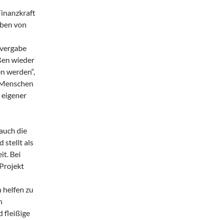
Finanzkraft
iben von
tvergabe
ßen wieder
n werden“,
e Menschen
 eigener
auch die
stellt als
t. Bei
Projekt
 helfen zu
n
 fleißige