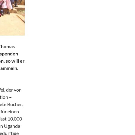
 Thomas
erspenden
, so will er
 sammeln.
el, der vor
tion –
ete Bücher,
für einen
fast 10.000
 in Uganda
edürftige