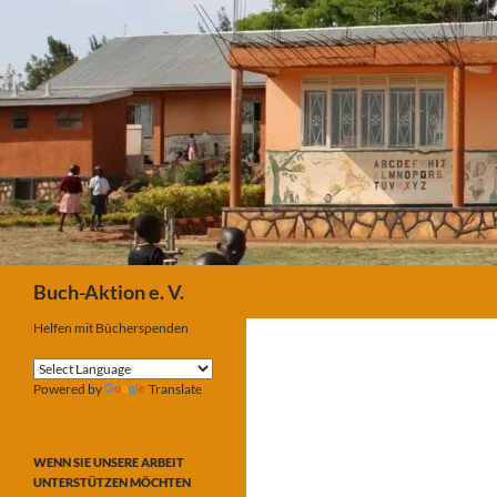
Suchen
Buch-Aktion e. V.
Helfen mit Bücherspenden
Powered by
Translate
WENN SIE UNSERE ARBEIT
UNTERSTÜTZEN MÖCHTEN