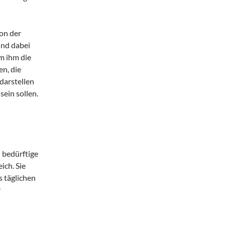
on der
nd dabei
am ihm die
n, die
 darstellen
sein sollen.
n bedürftige
ich. Sie
s täglichen
r