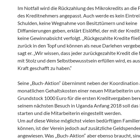
Im Notfall wird die Rückzahlung des Mikrokredits an die 
des Kreditnehmers angepasst. Auch werde es kein Eintre
Schulden, keine Wegnahme von Besitztümern und keine
Diffamierungen geben, erklärt Eislöffel, der mit der Kredi
keine Gewinnabsicht verfolgt. „Rückgezahlte Kredite flie
zurück in den Topf und können als neue Darlehen vergebe
sagt er. „Wir wissen, dass jeder zurückgezahlte Kredit di
mit Stolz und dem Selbstbewusstsein erfüllen wird, es aus
Kraft geschafft zu haben.“
Seine „Buch-Aktion“ übernimmt neben der Koordination 
monatlichen Gehaltskosten einer neuen Mitarbeiterin und 
Grundstock 1000 Euro für die ersten Kreditvergaben berei
seinem nächsten Besuch in Uganda Anfang 2018 soll das 
starten und die Mitarbeiterin eingestellt werden.
Um auf diese Weise möglichst vielen bedürftigen Familien
können, ist der Verein jedoch auf zusätzliche Geldspende
angewiesen. Was „Buch-Aktion“ aber ebenso braucht, sind