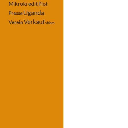
Mikrokredit
Plot
Uganda
Presse
Verkauf
Verein
Videos