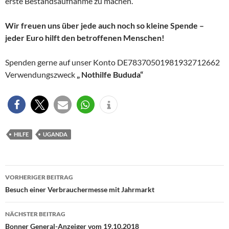
erste Bestandsaufnahme zu machen.
Wir freuen uns über jede auch noch so kleine Spende –
jeder Euro hilft den betroffenen Menschen!
Spenden gerne auf unser Konto DE78370501981932712662
Verwendungszweck
„ Nothilfe Bududa“
HILFE
UGANDA
Beitragsnavigation
VORHERIGER BEITRAG
Besuch einer Verbrauchermesse mit Jahrmarkt
NÄCHSTER BEITRAG
Bonner General-Anzeiger vom 19.10.2018