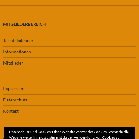
MITGLIEDERBEREICH
Terminkalender
Informationen
Mitglieder
Impressum
Datenschutz
Kontakt
Datenschutz und Cookies: Diese Website verwendet Cookies. Wenn du die
Website weiterhin nutzt, stimmst du der Verwendung von Cookies zu.