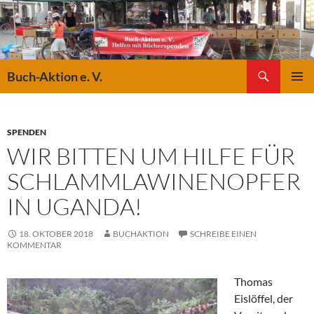
Suchen
Buch-Aktion e. V.
ZUM
PRIMÄR
INHALT
MENÜ
SPRINGEN
SPENDEN
WIR BITTEN UM HILFE FÜR
SCHLAMMLAWINENOPFER
IN UGANDA!
18. OKTOBER 2018
BUCHAKTION
SCHREIBE EINEN
KOMMENTAR
Thomas
Eislöffel, der