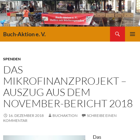
Suchen
Buch-Aktion e. V.
ZUM
PRIMÄR
INHALT
MENÜ
SPRINGEN
SPENDEN
DAS
MIKROFINANZPROJEKT –
AUSZUG AUS DEM
NOVEMBER-BERICHT 2018
16. DEZEMBER 2018
BUCHAKTION
SCHREIBE EINEN
KOMMENTAR
Das