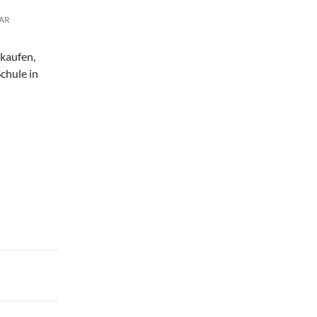
AR
nkaufen,
Schule in