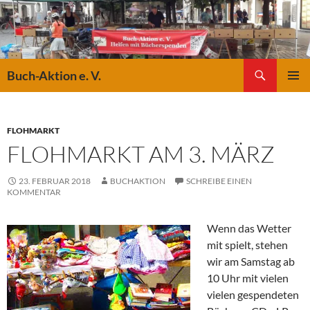
Suchen
Buch-Aktion e. V.
ZUM
PRIMÄR
INHALT
MENÜ
SPRINGEN
FLOHMARKT
FLOHMARKT AM 3. MÄRZ
23. FEBRUAR 2018
BUCHAKTION
SCHREIBE EINEN
KOMMENTAR
Wenn das Wetter
mit spielt, stehen
wir am Samstag ab
10 Uhr mit vielen
vielen gespendeten