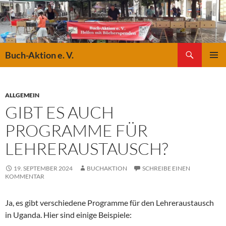
Suchen
Buch-Aktion e. V.
ZUM
PRIMÄR
INHALT
MENÜ
SPRINGEN
ALLGEMEIN
GIBT ES AUCH
PROGRAMME FÜR
LEHRERAUSTAUSCH?
19. SEPTEMBER 2024
BUCHAKTION
SCHREIBE EINEN
KOMMENTAR
Ja, es gibt verschiedene Programme für den Lehreraustausch
in Uganda. Hier sind einige Beispiele: