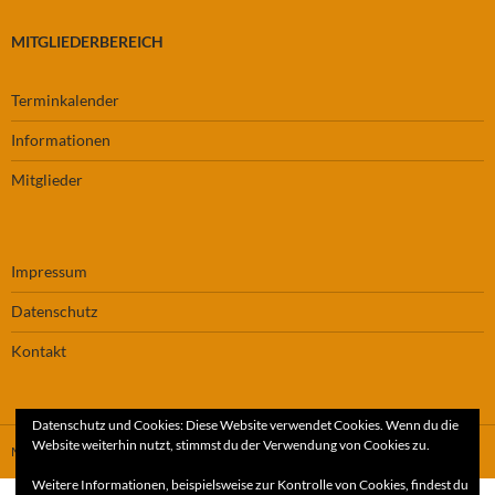
MITGLIEDERBEREICH
Terminkalender
Informationen
Mitglieder
Impressum
Datenschutz
Kontakt
Datenschutz und Cookies: Diese Website verwendet Cookies. Wenn du die
Website weiterhin nutzt, stimmst du der Verwendung von Cookies zu.
Mit Stolz präsentiert von WordPress
Weitere Informationen, beispielsweise zur Kontrolle von Cookies, findest du