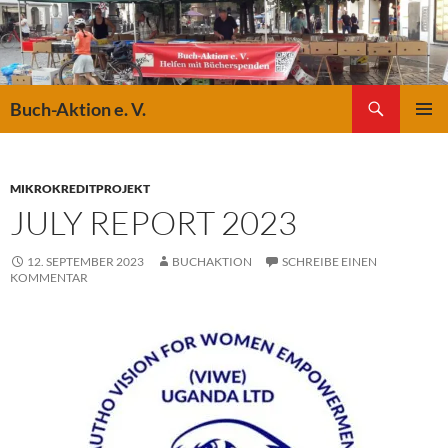
Suchen
Buch-Aktion e. V.
ZUM
PRIMÄR
INHALT
MENÜ
SPRINGEN
MIKROKREDITPROJEKT
JULY REPORT 2023
12. SEPTEMBER 2023
BUCHAKTION
SCHREIBE EINEN
KOMMENTAR