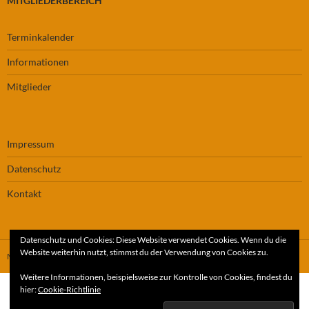
MITGLIEDERBEREICH
Terminkalender
Informationen
Mitglieder
Impressum
Datenschutz
Kontakt
Datenschutz und Cookies: Diese Website verwendet Cookies. Wenn du die
Website weiterhin nutzt, stimmst du der Verwendung von Cookies zu.
Mit Stolz präsentiert von WordPress
Weitere Informationen, beispielsweise zur Kontrolle von Cookies, findest du
hier:
Cookie-Richtlinie