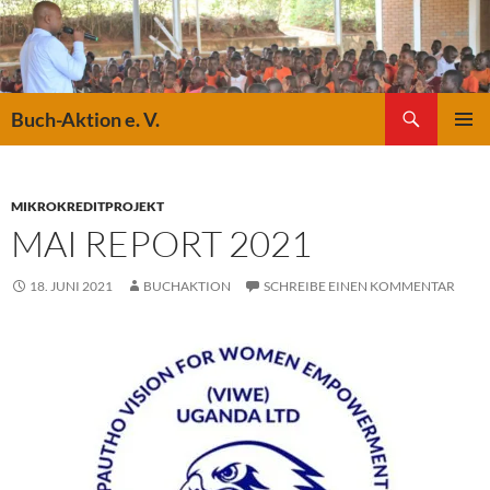
Suchen
Buch-Aktion e. V.
ZUM
PRIMÄR
INHALT
MENÜ
SPRINGEN
MIKROKREDITPROJEKT
MAI REPORT 2021
18. JUNI 2021
BUCHAKTION
SCHREIBE EINEN KOMMENTAR