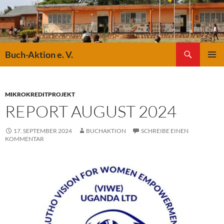
Suchen
Buch-Aktion e. V.
ZUM
PRIMÄR
INHALT
MENÜ
SPRINGEN
MIKROKREDITPROJEKT
REPORT AUGUST 2024
17. SEPTEMBER 2024
BUCHAKTION
SCHREIBE EINEN
KOMMENTAR