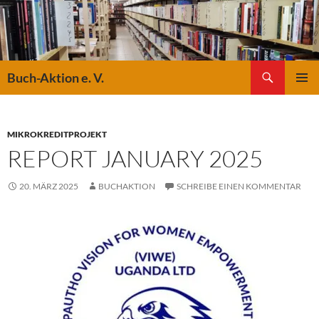
Suchen
Buch-Aktion e. V.
ZUM
PRIMÄR
INHALT
MENÜ
SPRINGEN
MIKROKREDITPROJEKT
REPORT JANUARY 2025
20. MÄRZ 2025
BUCHAKTION
SCHREIBE EINEN KOMMENTAR