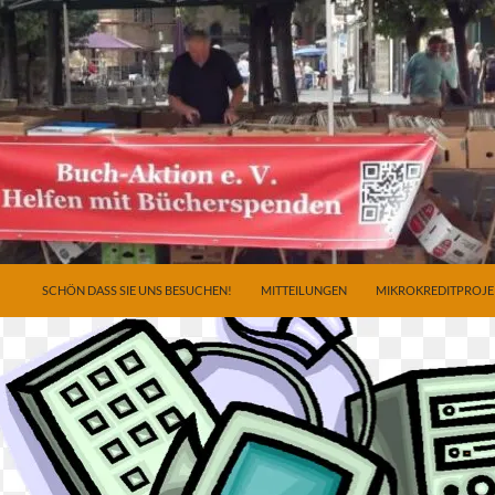
ZUM INHALT SPRINGEN
SCHÖN DASS SIE UNS BESUCHEN!
MITTEILUNGEN
MIKROKREDITPROJE