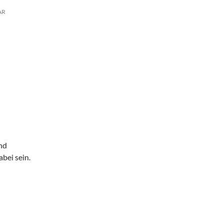
AR
nd
bei sein.