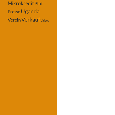
Mikrokredit
Plot
Uganda
Presse
Verkauf
Verein
Videos