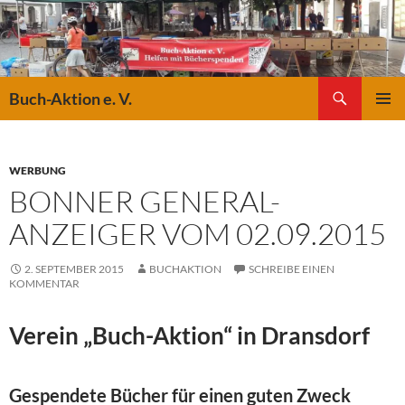
Suchen
Buch-Aktion e. V.
ZUM
PRIMÄR
INHALT
MENÜ
SPRINGEN
WERBUNG
BONNER GENERAL-
ANZEIGER VOM 02.09.2015
2. SEPTEMBER 2015
BUCHAKTION
SCHREIBE EINEN
KOMMENTAR
Verein „Buch-Aktion“ in Dransdorf
Gespendete Bücher für einen guten Zweck