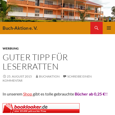
Suchen
Buch-Aktion e. V.
ZUM
PRIMÄR
INHALT
MENÜ
SPRINGEN
WERBUNG
GUTER TIPP FÜR
LESERRATTEN
25. AUGUST 2015
BUCHAKTION
SCHREIBE EINEN
KOMMENTAR
In unserem
Shop
gibt es tolle gebrauchte
Bücher ab 0,25 €
!!