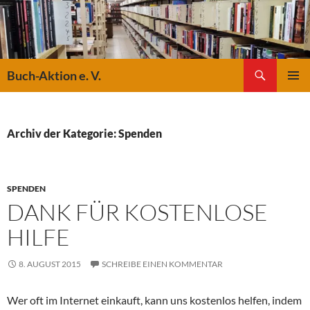
Suchen
Buch-Aktion e. V.
ZUM
PRIMÄR
INHALT
MENÜ
SPRINGEN
Archiv der Kategorie: Spenden
SPENDEN
DANK FÜR KOSTENLOSE
HILFE
8. AUGUST 2015
SCHREIBE EINEN KOMMENTAR
Wer oft im Internet einkauft, kann uns kostenlos helfen, indem