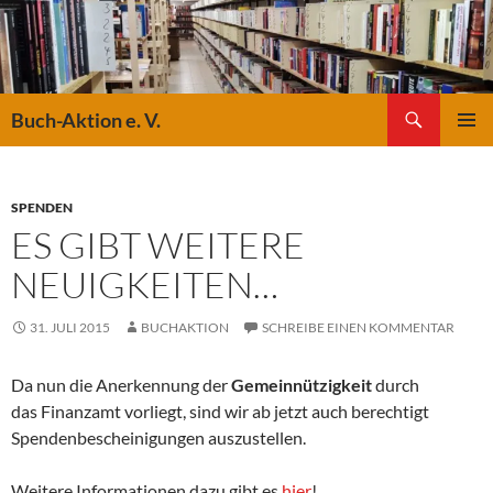
Suchen
Buch-Aktion e. V.
ZUM
PRIMÄR
INHALT
MENÜ
SPRINGEN
SPENDEN
ES GIBT WEITERE
NEUIGKEITEN…
31. JULI 2015
BUCHAKTION
SCHREIBE EINEN KOMMENTAR
Da nun die Anerkennung der
Gemeinnützigkeit
durch
das Finanzamt vorliegt, sind wir ab jetzt auch berechtigt
Spendenbescheinigungen auszustellen.
Weitere Informationen dazu gibt es
hier
!