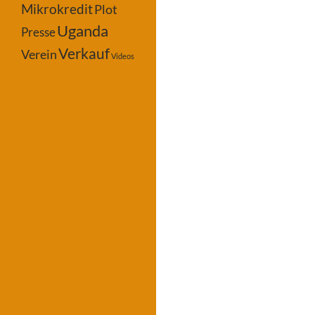
Mikrokredit
Plot
Uganda
Presse
Verkauf
Verein
Videos