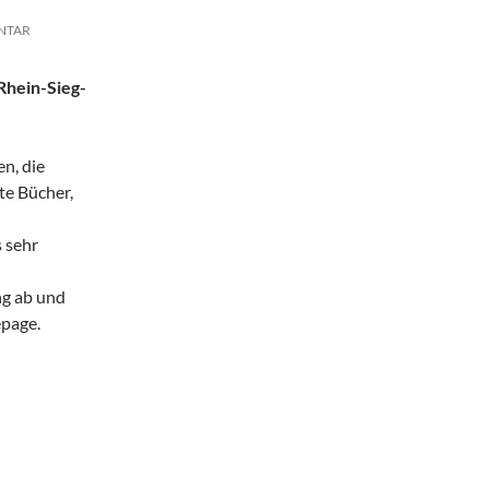
NTAR
Rhein-Sieg-
n, die
te Bücher,
 sehr
ng ab und
epage.