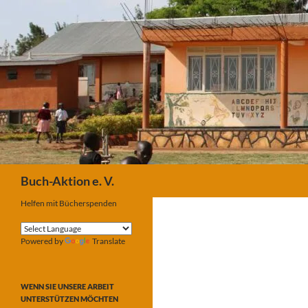
Suchen
Buch-Aktion e. V.
Helfen mit Bücherspenden
Powered by
Translate
WENN SIE UNSERE ARBEIT
UNTERSTÜTZEN MÖCHTEN