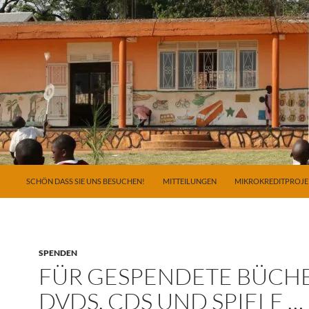
ZUM INHALT SPRINGEN
SCHÖN DASS SIE UNS BESUCHEN!
MITTEILUNGEN
MIKROKREDITPROJE
SPENDEN
FÜR GESPENDETE BÜCHE
DVDS, CDS UND SPIELE …