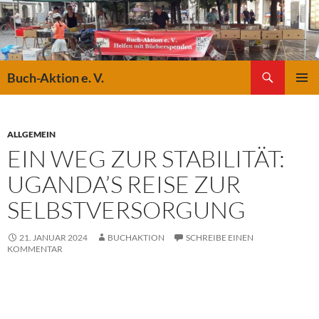
Suchen
Buch-Aktion e. V.
ZUM
PRIMÄR
INHALT
MENÜ
SPRINGEN
ALLGEMEIN
EIN WEG ZUR STABILITÄT:
UGANDA’S REISE ZUR
SELBSTVERSORGUNG
21. JANUAR 2024
BUCHAKTION
SCHREIBE EINEN
KOMMENTAR