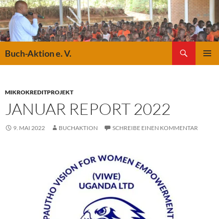
Suchen
Buch-Aktion e. V.
ZUM
PRIMÄR
INHALT
MENÜ
SPRINGEN
MIKROKREDITPROJEKT
JANUAR REPORT 2022
9. MAI 2022
BUCHAKTION
SCHREIBE EINEN KOMMENTAR