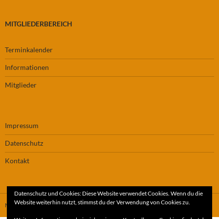
MITGLIEDERBEREICH
Terminkalender
Informationen
Mitglieder
Impressum
Datenschutz
Kontakt
Datenschutz und Cookies: Diese Website verwendet Cookies. Wenn du die
Website weiterhin nutzt, stimmst du der Verwendung von Cookies zu.
Mit Stolz präsentiert von WordPress