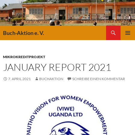
Suchen
Buch-Aktion e. V.
ZUM
PRIMÄR
INHALT
MENÜ
SPRINGEN
MIKROKREDITPROJEKT
JANUARY REPORT 2021
7. APRIL 2021
BUCHAKTION
SCHREIBE EINEN KOMMENTAR